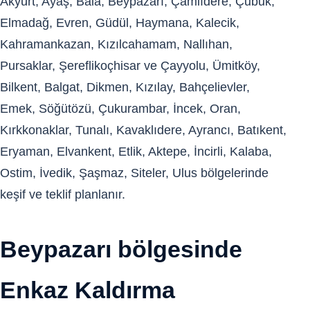
Akyurt, Ayaş, Bala, Beypazarı, Çamlıdere, Çubuk,
Elmadağ, Evren, Güdül, Haymana, Kalecik,
Kahramankazan, Kızılcahamam, Nallıhan,
Pursaklar, Şereflikoçhisar ve Çayyolu, Ümitköy,
Bilkent, Balgat, Dikmen, Kızılay, Bahçelievler,
Emek, Söğütözü, Çukurambar, İncek, Oran,
Kırkkonaklar, Tunalı, Kavaklıdere, Ayrancı, Batıkent,
Eryaman, Elvankent, Etlik, Aktepe, İncirli, Kalaba,
Ostim, İvedik, Şaşmaz, Siteler, Ulus bölgelerinde
keşif ve teklif planlanır.
Beypazarı bölgesinde
Enkaz Kaldırma