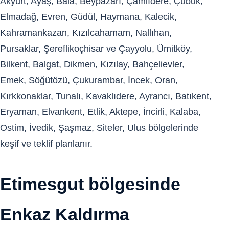
Akyurt, Ayaş, Bala, Beypazarı, Çamlıdere, Çubuk,
Elmadağ, Evren, Güdül, Haymana, Kalecik,
Kahramankazan, Kızılcahamam, Nallıhan,
Pursaklar, Şereflikoçhisar ve Çayyolu, Ümitköy,
Bilkent, Balgat, Dikmen, Kızılay, Bahçelievler,
Emek, Söğütözü, Çukurambar, İncek, Oran,
Kırkkonaklar, Tunalı, Kavaklıdere, Ayrancı, Batıkent,
Eryaman, Elvankent, Etlik, Aktepe, İncirli, Kalaba,
Ostim, İvedik, Şaşmaz, Siteler, Ulus bölgelerinde
keşif ve teklif planlanır.
Etimesgut bölgesinde
Enkaz Kaldırma