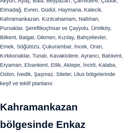
Akyurt, Ayaş, Bala, Beypazarı, Çamlıdere, Çubuk,
Elmadağ, Evren, Güdül, Haymana, Kalecik,
Kahramankazan, Kızılcahamam, Nallıhan,
Pursaklar, Şereflikoçhisar ve Çayyolu, Ümitköy,
Bilkent, Balgat, Dikmen, Kızılay, Bahçelievler,
Emek, Söğütözü, Çukurambar, İncek, Oran,
Kırkkonaklar, Tunalı, Kavaklıdere, Ayrancı, Batıkent,
Eryaman, Elvankent, Etlik, Aktepe, İncirli, Kalaba,
Ostim, İvedik, Şaşmaz, Siteler, Ulus bölgelerinde
keşif ve teklif planlanır.
Kahramankazan
bölgesinde Enkaz